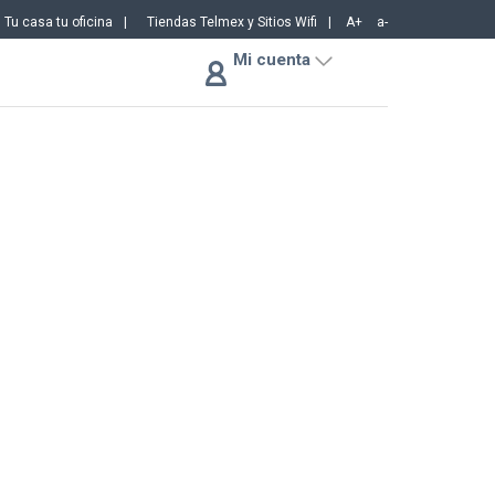
Tu casa tu oficina
Tiendas Telmex y Sitios Wifi
A+
a-
Mi cuenta