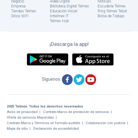
oficina
Negocio
Aldea Digital
Noticias
Empresa
Biblioteca Digital Telmex
Escudería Telmex
Tiendas Telmex
Educación Inicial
Ring Telmex Telcel
Tiendas
Sitios WiFi
Inttelmex IT
Bolsa de Trabajo
Telmex Hub
Telmex
y
Sitios
Wifi
¡Descarga la app!
Síguenos:
2025 Telmex. Todos los derechos reservados
Aviso de privacidad
Contrato Marco de prestación de servicios
Oferta de servicios Mayoristas
Contrato Marco y Términos en formato audible
Colaboración con justicia
Mapa de sitio
Declaración de accesibilidad