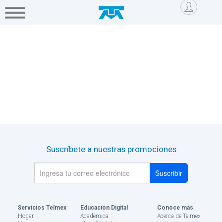
Saltar al contenido
Hogar
Negocio
Mi cuenta
Servicios
Empresa
Mi
Telmex
Tienda
Telmex
Asistencia
Suscríbete a nuestras promociones
Blog
Tu
casa
Servicios Telmex
Educación Digital
Conoce más
tu
Hogar
Académica
Acerca de Telmex