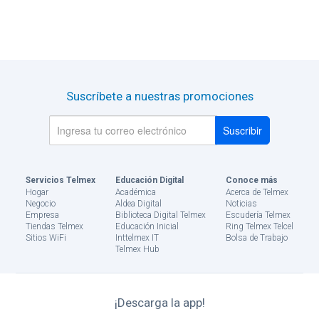
oficina
Tiendas
Telmex
y
Sitios
Suscríbete a nuestras promociones
Wifi
Servicios Telmex
Educación Digital
Conoce más
Hogar
Académica
Acerca de Telmex
Negocio
Aldea Digital
Noticias
Empresa
Biblioteca Digital Telmex
Escudería Telmex
Tiendas Telmex
Educación Inicial
Ring Telmex Telcel
Sitios WiFi
Inttelmex IT
Bolsa de Trabajo
Telmex Hub
¡Descarga la app!