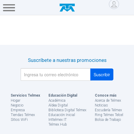
Saltar al contenido
Hogar
Negocio
Mi cuenta
Servicios
Empresa
Mi
Telmex
Suscríbete a nuestras promociones
Tienda
Telmex
Asistencia
Servicios Telmex
Educación Digital
Conoce más
Blog
Hogar
Académica
Acerca de Telmex
Negocio
Aldea Digital
Noticias
Empresa
Biblioteca Digital Telmex
Escudería Telmex
Tu
Tiendas Telmex
Educación Inicial
Ring Telmex Telcel
Sitios WiFi
Inttelmex IT
Bolsa de Trabajo
casa
Telmex Hub
tu