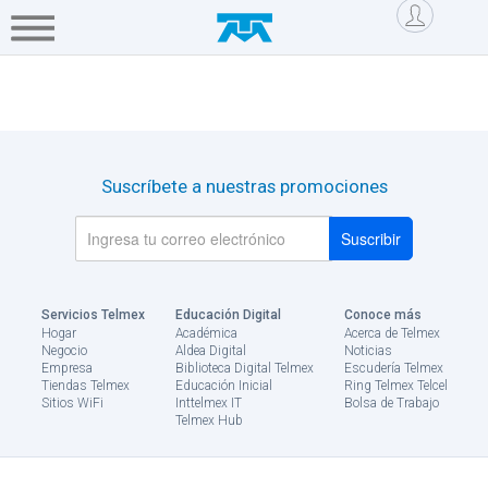
Saltar al contenido
Hogar
Negocio
Mi cuenta
Servicios
Empresa
Mi
Telmex
Suscríbete a nuestras promociones
Tienda
Telmex
Asistencia
Servicios Telmex
Educación Digital
Conoce más
Hogar
Académica
Acerca de Telmex
Negocio
Aldea Digital
Noticias
Blog
Empresa
Biblioteca Digital Telmex
Escudería Telmex
Tiendas Telmex
Educación Inicial
Ring Telmex Telcel
Sitios WiFi
Inttelmex IT
Bolsa de Trabajo
Tu
Telmex Hub
casa
tu