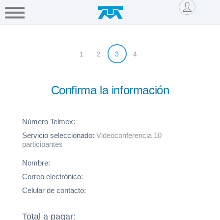
Saltar al contenido
Hogar
Negocio
Mi cuenta
Servicios
Empresa
1
2
3
4
Mi
Telmex
Confirma la información
Tienda
Telmex
Número Telmex:
Servicio seleccionado:
Videoconferencia
10
Asistencia
participantes
Blog
Nombre:
Correo electrónico:
Tu
Celular de contacto:
casa
tu
Total a pagar: