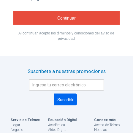
oficina
Tiendas
Telmex
y
Al continuar, acepto los términos y condiciones del aviso de
Sitios
privacidad
Wifi
Suscríbete a nuestras promociones
Servicios Telmex
Educación Digital
Conoce más
Hogar
Académica
Acerca de Telmex
Negocio
Aldea Digital
Noticias